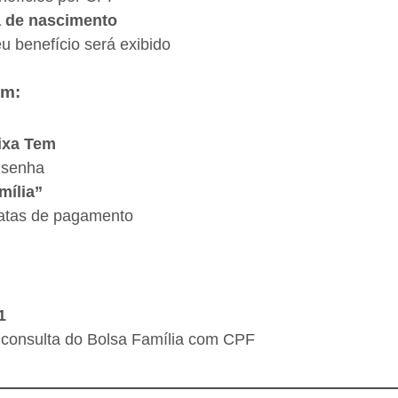
a de nascimento
u benefício será exibido
em:
ixa Tem
 senha
mília”
 datas de pagamento
1
a consulta do Bolsa Família com CPF