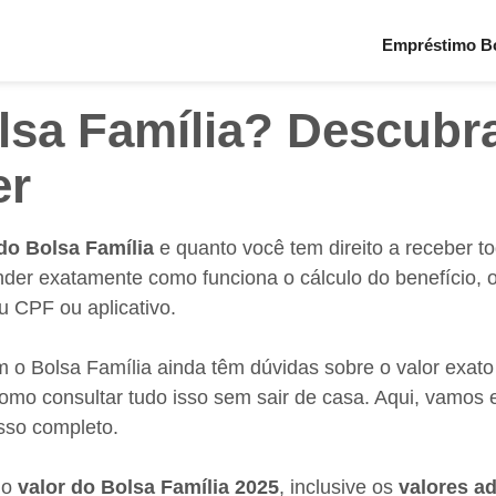
Empréstimo Bo
lsa Família? Descubr
er
 do Bolsa Família
e quanto você tem direito a receber t
ender exatamente como funciona o cálculo do benefício, o
u CPF ou aplicativo.
 o Bolsa Família ainda têm dúvidas sobre o valor exato 
 como consultar tudo isso sem sair de casa. Aqui, vamos 
sso completo.
 o
valor do Bolsa Família 2025
, inclusive os
valores ad