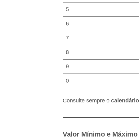
5
6
7
8
9
0
Consulte sempre o
calendário
Valor Mínimo e Máximo 