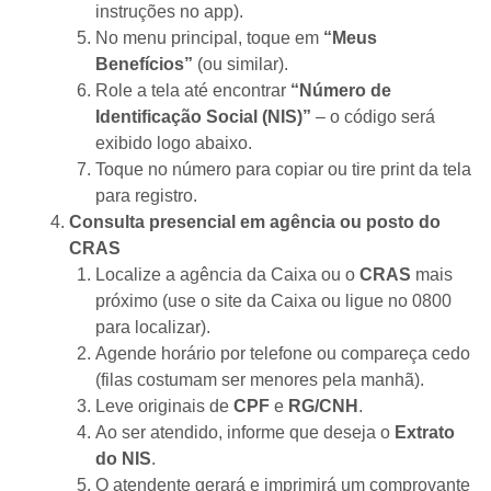
instruções no app).
No menu principal, toque em
“Meus
Benefícios”
(ou similar).
Role a tela até encontrar
“Número de
Identificação Social (NIS)”
– o código será
exibido logo abaixo.
Toque no número para copiar ou tire print da tela
para registro.
Consulta presencial em agência ou posto do
CRAS
Localize a agência da Caixa ou o
CRAS
mais
próximo (use o site da Caixa ou ligue no 0800
para localizar).
Agende horário por telefone ou compareça cedo
(filas costumam ser menores pela manhã).
Leve originais de
CPF
e
RG/CNH
.
Ao ser atendido, informe que deseja o
Extrato
do NIS
.
O atendente gerará e imprimirá um comprovante