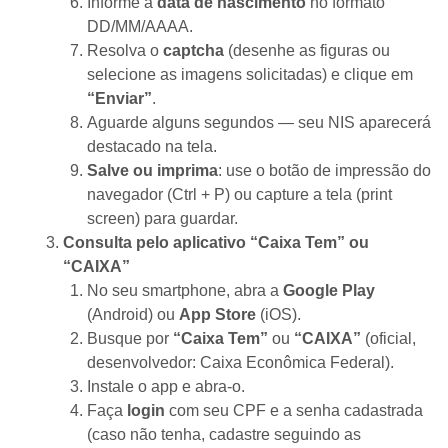
Informe a
data de nascimento
no formato
DD/MM/AAAA.
Resolva o
captcha
(desenhe as figuras ou
selecione as imagens solicitadas) e clique em
“Enviar”
.
Aguarde alguns segundos — seu NIS aparecerá
destacado na tela.
Salve ou imprima
: use o botão de impressão do
navegador (Ctrl + P) ou capture a tela (print
screen) para guardar.
Consulta pelo aplicativo “Caixa Tem” ou
“CAIXA”
No seu smartphone, abra a
Google Play
(Android) ou
App Store
(iOS).
Busque por
“Caixa Tem”
ou
“CAIXA”
(oficial,
desenvolvedor: Caixa Econômica Federal).
Instale o app e abra-o.
Faça
login
com seu CPF e a senha cadastrada
(caso não tenha, cadastre seguindo as